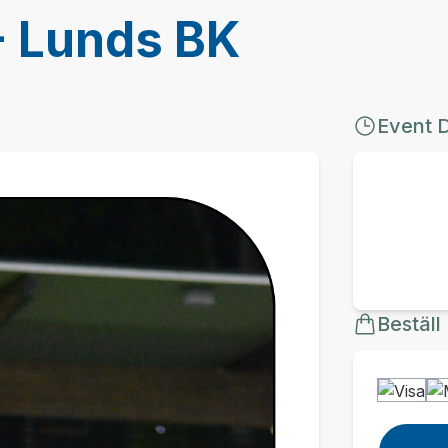
- Lunds BK
Event 
Beställ