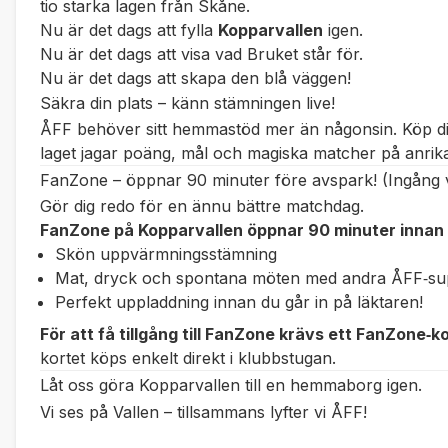
tio starka lagen från Skåne.
Nu är det dags att fylla
Kopparvallen
igen.
Nu är det dags att visa vad
Bruket
står för.
Nu är det dags att skapa den blå väggen!
Säkra din plats – känn stämningen live!
ÅFF behöver sitt hemmastöd mer än någonsin. Köp din
laget jagar poäng, mål och magiska matcher på anrik
FanZone – öppnar 90 minuter före avspark! (Ingång v
Gör dig redo för en ännu bättre matchdag.
FanZone på Kopparvallen öppnar 90 minuter innan
Skön uppvärmningsstämning
Mat, dryck och spontana möten med andra ÅFF‑su
Perfekt uppladdning innan du går in på läktaren!
För att få tillgång till FanZone krävs ett FanZone‑k
kortet köps enkelt direkt i klubbstugan.
Låt oss göra Kopparvallen till en hemmaborg igen.
Vi ses på Vallen – tillsammans lyfter vi ÅFF!