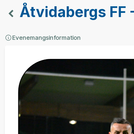
Åtvidabergs FF 
Evenemangsinformation