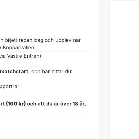
 biljett redan idag och upplev när
a Kopparvallen.
ia Västre Entrén)
 matchstart
, och här hittar du:
pportrar
ort
(100 kr)
och att du är över 18 år
,