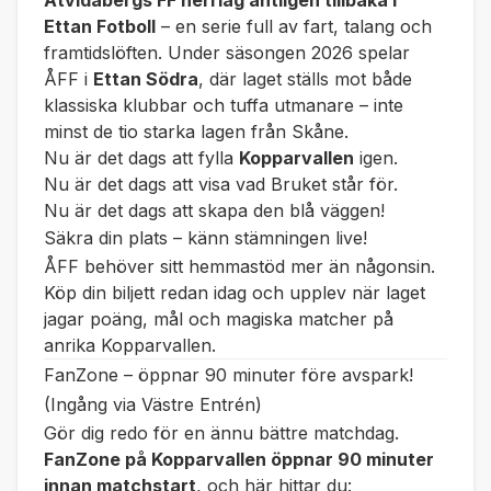
Åtvidabergs FF herrlag äntligen tillbaka i
Ettan Fotboll
– en serie full av fart, talang och
framtidslöften. Under säsongen 2026 spelar
ÅFF i
Ettan Södra
, där laget ställs mot både
klassiska klubbar och tuffa utmanare – inte
minst de tio starka lagen från Skåne.
Nu är det dags att fylla
Kopparvallen
igen.
Nu är det dags att visa vad
Bruket
står för.
Nu är det dags att skapa den blå väggen!
Säkra din plats – känn stämningen live!
ÅFF behöver sitt hemmastöd mer än någonsin.
Köp din biljett redan idag och upplev när laget
jagar poäng, mål och magiska matcher på
anrika Kopparvallen.
FanZone – öppnar 90 minuter före avspark!
(Ingång via Västre Entrén)
Gör dig redo för en ännu bättre matchdag.
FanZone på Kopparvallen öppnar 90 minuter
innan matchstart
, och här hittar du: