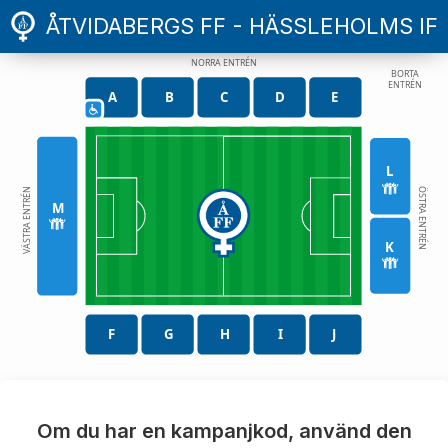
ÅTVIDABERGS FF - HÄSSLEHOLMS IF
NORRA ENTRÉN
BORTA
ENTRÉN
A
B
C
D
E
L
VÄSTRA ENTRÉN
ÖSTRA ENTRÉN
M
K
F
G
H
I
J
Om du har en kampanjkod, använd den