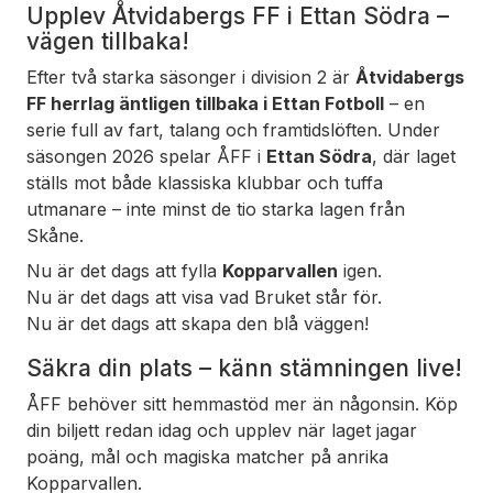
Upplev Åtvidabergs FF i Ettan Södra –
vägen tillbaka!
Efter två starka säsonger i division 2 är
Åtvidabergs
FF herrlag äntligen tillbaka i Ettan Fotboll
– en
serie full av fart, talang och framtidslöften. Under
säsongen 2026 spelar ÅFF i
Ettan Södra
, där laget
ställs mot både klassiska klubbar och tuffa
utmanare – inte minst de tio starka lagen från
Skåne.
Nu är det dags att fylla
Kopparvallen
igen.
Nu är det dags att visa vad
Bruket
står för.
Nu är det dags att skapa den blå väggen!
Säkra din plats – känn stämningen live!
ÅFF behöver sitt hemmastöd mer än någonsin. Köp
din biljett redan idag och upplev när laget jagar
poäng, mål och magiska matcher på anrika
Kopparvallen.