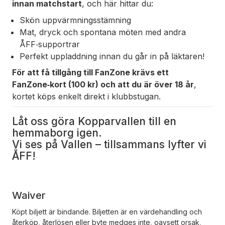
innan matchstart
, och här hittar du:
Skön uppvärmningsstämning
Mat, dryck och spontana möten med andra
ÅFF‑supportrar
Perfekt uppladdning innan du går in på läktaren!
För att få tillgång till FanZone krävs ett
FanZone‑kort
(100 kr)
och att du är över 18 år
,
kortet köps enkelt direkt i klubbstugan.
Låt oss göra Kopparvallen till en
hemmaborg igen.
Vi ses på Vallen – tillsammans lyfter vi
ÅFF!
Waiver
Köpt biljett är bindande. Biljetten är en värdehandling och
återköp, återlösen eller byte medges inte, oavsett orsak,