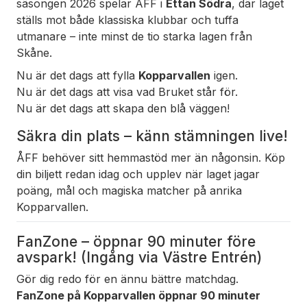
säsongen 2026 spelar ÅFF i
Ettan Södra
, där laget
ställs mot både klassiska klubbar och tuffa
utmanare – inte minst de tio starka lagen från
Skåne.
Nu är det dags att fylla
Kopparvallen
igen.
Nu är det dags att visa vad
Bruket
står för.
Nu är det dags att skapa den blå väggen!
Säkra din plats – känn stämningen live!
ÅFF behöver sitt hemmastöd mer än någonsin. Köp
din biljett redan idag och upplev när laget jagar
poäng, mål och magiska matcher på anrika
Kopparvallen.
FanZone – öppnar 90 minuter före
avspark! (Ingång via Västre Entrén)
Gör dig redo för en ännu bättre matchdag.
FanZone på Kopparvallen öppnar 90 minuter