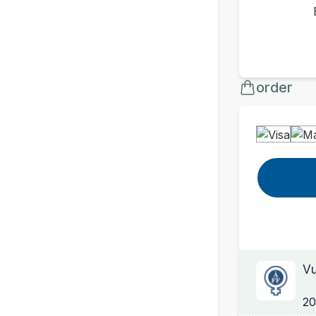
order
Vu