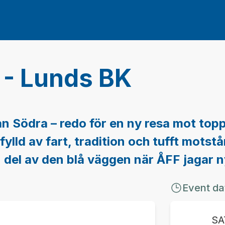
 - Lunds BK
an Södra – redo för en ny resa mot topp
fylld av fart, tradition och tufft motst
 en del av den blå väggen när ÅFF jagar
Event da
SA