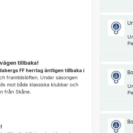
Un
Un
vägen tillbaka!
dabergs FF herrlag äntligen tillbaka i
Bo
 och framtidslöften. Under säsongen
tälls mot både klassiska klubbar och
Un
en från Skåne.
Bo
!