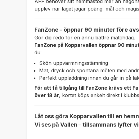
ÅFF behöver sitt hemmastöd mer än någonsin
upplev när laget jagar poäng, mål och magi
FanZone – öppnar 90 minuter före avsp
Gör dig redo för en ännu bättre matchdag.
FanZone på Kopparvallen öppnar 90 minut
du:
Skön uppvärmningsstämning
Mat, dryck och spontana möten med andr
Perfekt uppladdning innan du går in på läk
För att få tillgång till FanZone krävs ett 
över 18 år
, kortet köps enkelt direkt i klubb
Låt oss göra Kopparvallen till en hem
Vi ses på Vallen – tillsammans lyfter vi