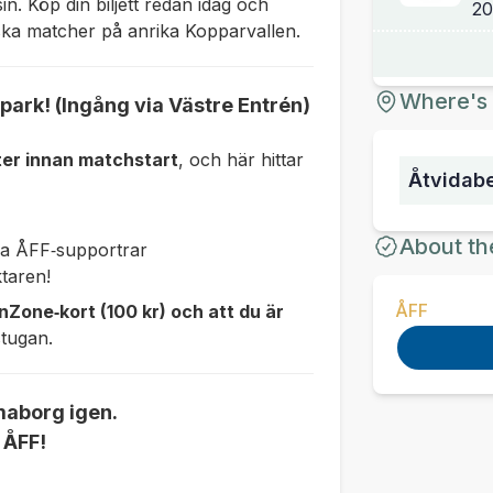
. Köp din biljett redan idag och
ska matcher på anrika Kopparvallen.
Where's 
ark! (Ingång via Västre Entrén)
er innan matchstart
, och här hittar
Åtvidab
About th
a ÅFF‑supportrar
taren!
ÅFF
FanZone‑kort
(100 kr)
och att du är
stugan.
maborg igen.
 ÅFF!