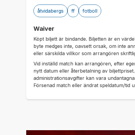
åtvidabergs
ff
fotboll
Waiver
Köpt biljett är bindande. Biljetten är en vär
byte medges inte, oavsett orsak, om inte anna
eller särskilda villkor som arrangören skriftl
Vid inställd match kan arrangören, efter eg
nytt datum eller återbetalning av biljettpriset
administrationsavgifter kan vara undantagna 
Försenad match eller ändrat speldatum/tid ut